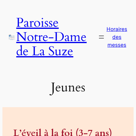
Aller
au
Paroisse
contenu
Horaires
Notre-Dame
des
messes
de La Suze
Jeunes
L’éveil à la foi (3-7 ans)