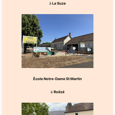
à
La Suze
École Notre-Dame St Martin
à
Roëzé