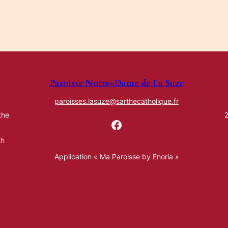
Paroisse Notre-Dame de La Suze
paroisses.lasuze@sarthecatholique.fr
the
2
Facebook
2h
Application « Ma Paroisse by Enoria »